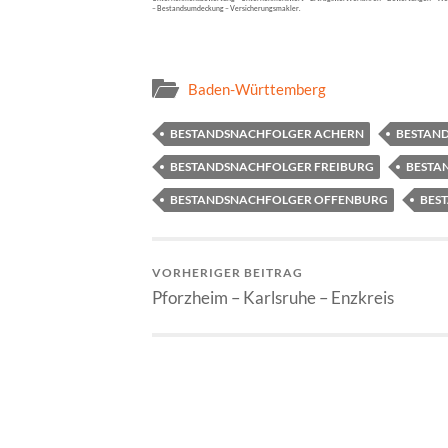
– Bestandsumdeckung – Versicherungsmakler.
Baden-Württemberg
BESTANDSNACHFOLGER ACHERN
BESTAN
BESTANDSNACHFOLGER FREIBURG
BESTA
BESTANDSNACHFOLGER OFFENBURG
BES
VORHERIGER BEITRAG
Pforzheim – Karlsruhe – Enzkreis