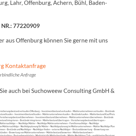
rg, Lahr, Offenburg, Achern, Bühl, Baden-
g NR.: 77220909
er aus Offenburg können Sie gerne mit uns
rbindliche Anfrage
n Sie auch bei Suchoweew Consulting GmbH &
ersicherungsbestand verkaufen Offenburg – Investmentbestand verkaufen – Maklerunternehmen verkaufen – Bestände
estand kaufen – Investmentbestand kaufen – Maklerunternehmen kaufen – Bestände kaufen – Maklerbestand Kauf Preis
 Versicherungsbestand übernehmen – Investmentbestand übernehmen – Maklerunternehmen übernehmen – Bestände
stand integrieren – Bestände integrieren – Maklerbestand übertragen – Versicherungsbestand übertragen –
klernachfolge –– Nachfolge Makler – Nachfolge Maklerunternehmen – Familiennachfolge – Nachfolge
an Maklernachfolge – Nachfolgeplanung für Makler – Nachfolgeplanung im Maklerunternehmen – Makler Nachfolge Plan
hmen – Bestände und Nachfolger – Nachfolger finden – externe Nachfolger – Bestandsbewertung – Bewertung von
tänden – Bewertung von Maklerunternehmen – Maklerbestand bewerten – Maklerbestand wert –
utachten – Bestandsmarktplatz – Marktplatz für Maklerbestände – Makler Nachfolger Club – unabhängige Beratung