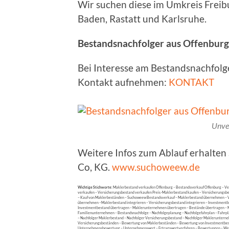
Wir suchen diese im Umkreis Freibu
Baden, Rastatt und Karlsruhe.
Bestandsnachfolger aus Offenbur
Bei Interesse am Bestandsnachfolg
Kontakt aufnehmen:
KONTAKT
Unve
Weitere Infos zum Ablauf erhalte
Co, KG.
www.suchoweew.de
Wichtige Stichworte:
Maklerbestand verkaufen Offenburg – Bestandsverkauf Offenburg – V
verkaufen – Versicherungsbestand verkaufen Preis -Maklerbestand kaufen – Versicherungsb
– Kauf von Maklerbeständen – Suchoweew Bestandsverkauf – Maklerbestand übernehmen –
übernehmen –Maklerbestand integrieren – Versicherungsbestand integrieren – Investmentbe
Investmentbestand übertragen – Maklerunternehmen übertragen – Bestände übertragen – Ma
Familienunternehmen – Bestandsnachfolge – Nachfolgeplanung – Nachfolgefahrplan – Fahrpl
– Nachfolger Maklerbestand – Nachfolger Versicherungsbestand – Nachfolger Maklerunterne
Versicherungsbeständen – Bewertung von Maklerbeständen – Bewertung von Investmentbes
Unternehmensbewertung – Unternehmenswert – Ertragswertverfahren – Bewertungen – Wertg