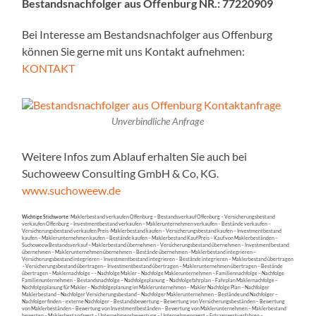
Bestandsnachfolger aus Offenburg NR.: 77220909
Bei Interesse am Bestandsnachfolger aus Offenburg
können Sie gerne mit uns Kontakt aufnehmen:
KONTAKT
Unverbindliche Anfrage
Weitere Infos zum Ablauf erhalten Sie auch bei
Suchoweew Consulting GmbH & Co, KG.
www.suchoweew.de
Wichtige Stichworte:
Maklerbestand verkaufen Offenburg – Bestandsverkauf Offenburg – Versicherungsbestand
verkaufen Offenburg – Investmentbestand verkaufen – Maklerunternehmen verkaufen – Bestände verkaufen –
Versicherungsbestand verkaufen Preis -Maklerbestand kaufen – Versicherungsbestand kaufen – Investmentbestand
kaufen – Maklerunternehmen kaufen – Bestände kaufen – Maklerbestand Kauf Preis – Kauf von Maklerbeständen –
Suchoweew Bestandsverkauf – Maklerbestand übernehmen – Versicherungsbestand übernehmen – Investmentbestand
übernehmen – Maklerunternehmen übernehmen – Bestände übernehmen –Maklerbestand integrieren –
Versicherungsbestand integrieren – Investmentbestand integrieren – Bestände integrieren – Maklerbestand übertragen
– Versicherungsbestand übertragen – Investmentbestand übertragen – Maklerunternehmen übertragen – Bestände
übertragen – Maklernachfolge –– Nachfolge Makler – Nachfolge Maklerunternehmen – Familiennachfolge – Nachfolge
Familienunternehmen – Bestandsnachfolge – Nachfolgeplanung – Nachfolgefahrplan – Fahrplan Maklernachfolge –
Nachfolgeplanung für Makler – Nachfolgeplanung im Maklerunternehmen – Makler Nachfolge Plan – Nachfolger
Maklerbestand – Nachfolger Versicherungsbestand – Nachfolger Maklerunternehmen – Bestände und Nachfolger –
Nachfolger finden – externe Nachfolger – Bestandsbewertung – Bewertung von Versicherungsbeständen – Bewertung
von Maklerbeständen – Bewertung von Investmentbeständen – Bewertung von Maklerunternehmen – Maklerbestand
bewerten – Maklerbestand wert – Unternehmensbewertung – Unternehmenswert – Ertragswertverfahren –