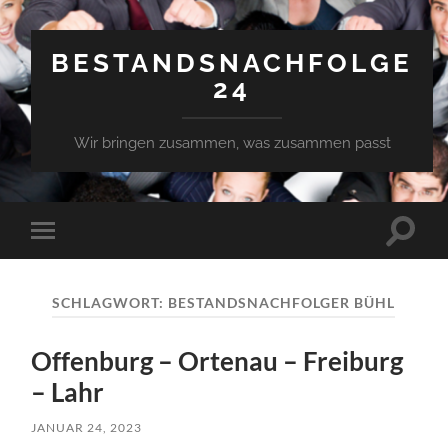
BESTANDSNACHFOLGE
24
Wir bringen zusammen, was zusammen passt
Suchfe
Mobile-
ein-/a
Menü
ein-/ausblenden
SCHLAGWORT:
BESTANDSNACHFOLGER BÜHL
Offenburg – Ortenau – Freiburg
– Lahr
JANUAR 24, 2023