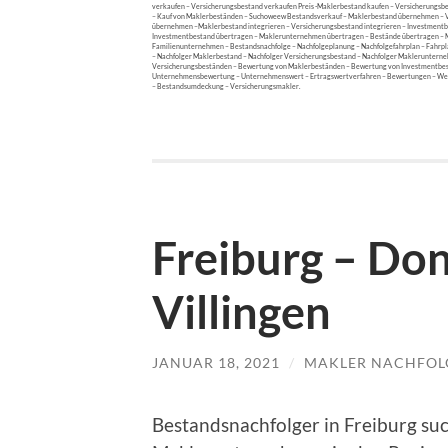
verkaufen – Versicherungsbestand verkaufen Preis -Maklerbestand kaufen – Versicherungsb
– Kauf von Maklerbeständen – Suchoweew Bestandsverkauf – Maklerbestand übernehmen –
übernehmen –Maklerbestand integrieren – Versicherungsbestand integrieren – Investmentbe
Investmentbestand übertragen – Maklerunternehmen übertragen – Bestände übertragen – Ma
Familienunternehmen – Bestandsnachfolge – Nachfolgeplanung – Nachfolgefahrplan – Fahrpl
– Nachfolger Maklerbestand – Nachfolger Versicherungsbestand – Nachfolger Maklerunterne
Versicherungsbeständen – Bewertung von Maklerbeständen – Bewertung von Investmentbes
Unternehmensbewertung – Unternehmenswert – Ertragswertverfahren – Bewertungen – Wertg
– Bestandsumdeckung – Versicherungsmakler.
Freiburg – Do
Villingen
JANUAR 18, 2021
/
MAKLER NACHFOL
Bestandsnachfolger in Freiburg su