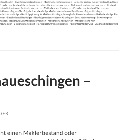
estand kaufen – Investmentbestand kaufen – Maklerunternehmen kaufen – Bestände kaufen – Maklerbestand Kauf Preis
 Versicherungsbestand übernehmen – Investmentbestand übernehmen – Maklerunternehmen übernehmen – Bestände
stand integrieren – Bestände integrieren – Maklerbestand übertragen – Versicherungsbestand übertragen –
klernachfolge –– Nachfolge Makler – Nachfolge Maklerunternehmen – Familiennachfolge – Nachfolge
an Maklernachfolge – Nachfolgeplanung für Makler – Nachfolgeplanung im Maklerunternehmen – Makler Nachfolge Plan
hmen – Bestände und Nachfolger – Nachfolger finden – externe Nachfolger – Bestandsbewertung – Bewertung von
tänden – Bewertung von Maklerunternehmen – Maklerbestand bewerten – Maklerbestand wert –
utachten – Bestandsmarktplatz – Marktplatz für Maklerbestände – Makler Nachfolger Club – unabhängige Beratung
naueschingen –
GER
cht einen Maklerbestand oder