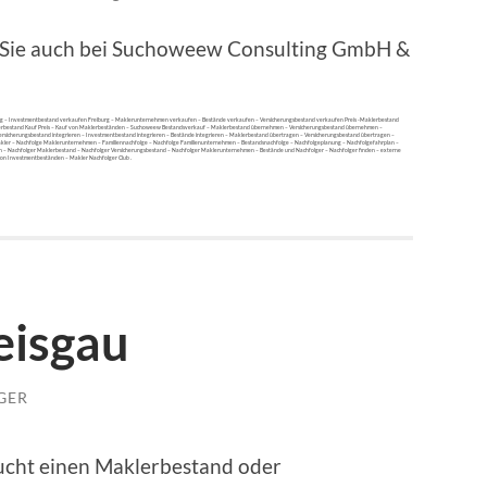
n Sie auch bei Suchoweew Consulting GmbH &
rg – Investmentbestand verkaufen Freiburg – Maklerunternehmen verkaufen – Bestände verkaufen – Versicherungsbestand verkaufen Preis -Maklerbestand
erbestand Kauf Preis – Kauf von Maklerbeständen – Suchoweew Bestandsverkauf – Maklerbestand übernehmen – Versicherungsbestand übernehmen –
herungsbestand integrieren – Investmentbestand integrieren – Bestände integrieren – Maklerbestand übertragen – Versicherungsbestand übertragen –
ler – Nachfolge Maklerunternehmen – Familiennachfolge – Nachfolge Familienunternehmen – Bestandsnachfolge – Nachfolgeplanung – Nachfolgefahrplan –
 – Nachfolger Maklerbestand – Nachfolger Versicherungsbestand – Nachfolger Maklerunternehmen – Bestände und Nachfolger – Nachfolger finden – externe
n Investmentbeständen – Makler Nachfolger Club .
eisgau
GER
ucht einen Maklerbestand oder