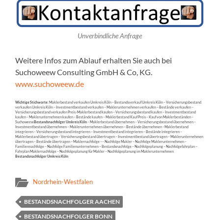
Unverbindliche Anfrage
Weitere Infos zum Ablauf erhalten Sie auch bei
Suchoweew Consulting GmbH & Co, KG.
www.suchoweew.de
Wichtige Stichworte:
Maklerbestand verkaufen Umkreis Köln – Bestandsverkauf Umkreis Köln – Versicherungsbestand
verkaufen Umkreis Köln – Investmentbestand verkaufen – Maklerunternehmen verkaufen – Bestände verkaufen –
Versicherungsbestand verkaufen Preis -Maklerbestand kaufen – Versicherungsbestand kaufen – Investmentbestand
kaufen – Maklerunternehmen kaufen – Bestände kaufen – Maklerbestand Kauf Preis – Kauf von Maklerbeständen –
Suchoweew
Bestandsnachfolger Umkreis Köln
– Maklerbestand übernehmen – Versicherungsbestand übernehmen –
Investmentbestand übernehmen – Maklerunternehmen übernehmen – Bestände übernehmen –Maklerbestand
integrieren – Versicherungsbestand integrieren – Investmentbestand integrieren – Bestände integrieren –
Maklerbestand übertragen – Versicherungsbestand übertragen – Investmentbestand übertragen – Maklerunternehmen
übertragen – Bestände übertragen – Maklernachfolge –– Nachfolge Makler – Nachfolge Maklerunternehmen –
Familiennachfolge – Nachfolge Familienunternehmen – Bestandsnachfolge – Nachfolgeplanung – Nachfolgefahrplan –
Fahrplan Maklernachfolge – Nachfolgeplanung für Makler – Nachfolgeplanung im Maklerunternehmen
Bestandsnachfolger Umkreis Köln
Nordrhein-Westfalen
BESTANDSNACHFOLGER AACHEN
BESTANDSNACHFOLGER BONN