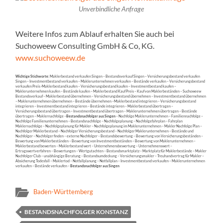
Unverbindliche Anfrage
Weitere Infos zum Ablauf erhalten Sie auch bei
Suchoweew Consulting GmbH & Co, KG.
www.suchoweew.de
Wichtige Stichworte:
Maklerbestand verkaufen Singen – Bestandsverkauf Singen – Versicherungsbestand verkaufen
Singen – Investmentbestand verkaufen – Maklerunternehmen verkaufen – Bestände verkaufen – Versicherungsbestand
verkaufen Preis -Maklerbestand kaufen – Versicherungsbestand kaufen – Investmentbestand kaufen –
Maklerunternehmen kaufen – Bestände kaufen – Maklerbestand Kauf Preis – Kauf von Maklerbeständen – Suchoweew
Bestandsverkauf – Maklerbestand übernehmen – Versicherungsbestand übernehmen – Investmentbestand übernehmen
– Maklerunternehmen übernehmen – Bestände übernehmen –Maklerbestand integrieren – Versicherungsbestand
integrieren – Investmentbestand integrieren – Bestände integrieren – Maklerbestand übertragen –
Versicherungsbestand übertragen – Investmentbestand übertragen – Maklerunternehmen übertragen – Bestände
übertragen – Maklernachfolge –
Bestandsnachfolger aus Singen
– Nachfolge Maklerunternehmen – Familiennachfolge –
Nachfolge Familienunternehmen – Bestandsnachfolge – Nachfolgeplanung – Nachfolgefahrplan – Fahrplan
Maklernachfolge – Nachfolgeplanung für Makler – Nachfolgeplanung im Maklerunternehmen – Makler Nachfolge Plan –
Nachfolger Maklerbestand – Nachfolger Versicherungsbestand – Nachfolger Maklerunternehmen – Bestände und
Nachfolger – Nachfolger finden – externe Nachfolger – Bestandsbewertung – Bewertung von Versicherungsbeständen –
Bewertung von Maklerbeständen – Bewertung von Investmentbeständen – Bewertung von Maklerunternehmen –
Maklerbestand bewerten – Maklerbestand wert – Unternehmensbewertung – Unternehmenswert –
Ertragswertverfahren – Bewertungen – Wertgutachten – Bestandsmarktplatz – Marktplatz für Maklerbestände – Makler
Nachfolger Club – unabhängige Beratung – Bestandsumdeckung – Versicherungsmakler – Treuhandvertrag für Makler –
Absicherung Todesfall – Maklertod – Notfallplanung – Notfallplan – Investmentbestand verkaufen – Maklerunternehmen
verkaufen – Bestände verkaufen –
Bestandsnachfolger aus Singen
Baden-Württemberg
BESTANDSNACHFOLGER KONSTANZ