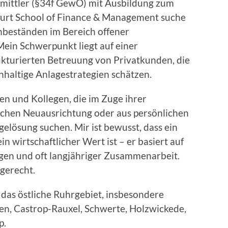
ermittler (§34f GewO) mit Ausbildung zum
furt School of Finance & Management suche
nbeständen im Bereich offener
ein Schwerpunkt liegt auf einer
rukturierten Betreuung von Privatkunden, die
hhaltige Anlagestrategien schätzen.
nen und Kollegen, die im Zuge ihrer
schen Neuausrichtung oder aus persönlichen
elösung suchen. Mir ist bewusst, dass ein
 wirtschaftlicher Wert ist – er basiert auf
en und oft langjähriger Zusammenarbeit.
gerecht.
as östliche Ruhrgebiet, insbesondere
n, Castrop-Rauxel, Schwerte, Holzwickede,
p.