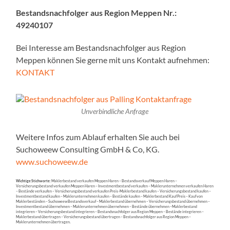
Bestandsnachfolger aus Region Meppen Nr.:
49240107
Bei Interesse am Bestandsnachfolger aus Region
Meppen können Sie gerne mit uns Kontakt aufnehmen:
KONTAKT
Unverbindliche Anfrage
Weitere Infos zum Ablauf erhalten Sie auch bei
Suchoweew Consulting GmbH & Co, KG.
www.suchoweew.de
Wichtige Stichworte:
Maklerbestand verkaufen Meppen Haren – Bestandsverkauf Meppen Haren –
Versicherungsbestand verkaufen Meppen Haren – Investmentbestand verkaufen – Maklerunternehmen verkaufen Haren
– Bestände verkaufen – Versicherungsbestand verkaufen Preis -Maklerbestand kaufen – Versicherungsbestand kaufen –
Investmentbestand kaufen – Maklerunternehmen kaufen – Bestände kaufen – Maklerbestand Kauf Preis – Kauf von
Maklerbeständen – Suchoweew Bestandsverkauf – Maklerbestand übernehmen – Versicherungsbestand übernehmen –
Investmentbestand übernehmen – Maklerunternehmen übernehmen – Bestände übernehmen –Maklerbestand
integrieren – Versicherungsbestand integrieren – Bestandsnachfolger aus Region Meppen – Bestände integrieren –
Maklerbestand übertragen – Versicherungsbestand übertragen – Bestandsnachfolger aus Region Meppen –
Maklerunternehmen übertragen.