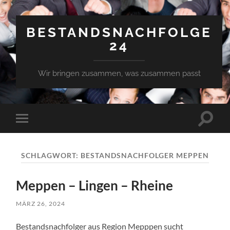
BESTANDSNACHFOLGE
24
Wir bringen zusammen, was zusammen passt
Suchfe
Mobile-
ein-/a
Menü
ein-/ausblenden
SCHLAGWORT:
BESTANDSNACHFOLGER MEPPEN
Meppen – Lingen – Rheine
MÄRZ 26, 2024
Bestandsnachfolger aus Region Mepppen sucht