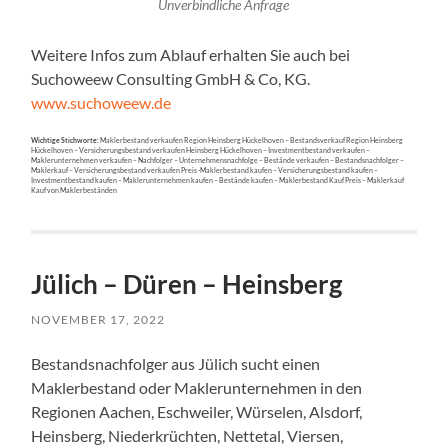
Unverbindliche Anfrage
Weitere Infos zum Ablauf erhalten Sie auch bei
Suchoweew Consulting GmbH & Co, KG.
www.suchoweew.de
Wichtige Stichworte:
Maklerbestand verkaufen Region Heinsberg Hückelhoven – Bestandsverkauf Region Heinsberg
Hückelhoven – Versicherungsbestand verkaufen Heinsberg Hückelhoven – Investmentbestand verkaufen –
Maklerunternehmen verkaufen – Nachfolger – Unternehmensnachfolge – Bestände verkaufen – Bestandsnachfolger –
Maklerkauf – Versicherungsbestand verkaufen Preis -Maklerbestand kaufen – Versicherungsbestand kaufen –
Investmentbestand kaufen – Maklerunternehmen kaufen – Bestände kaufen – Maklerbestand Kauf Preis – Maklerkauf
Kauf von Maklerbeständen
Jülich – Düren – Heinsberg
NOVEMBER 17, 2022
Bestandsnachfolger aus Jülich sucht einen
Maklerbestand oder Maklerunternehmen in den
Regionen Aachen, Eschweiler, Würselen, Alsdorf,
Heinsberg, Niederkrüchten, Nettetal, Viersen,