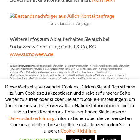
Unverbindliche Anfrage
Weitere Infos zum Ablauf erhalten Sie auch bei
Suchoweew Consulting GmbH & Co, KG.
www.suchoweew.de
Wichtige Stichworte:
Maklerbestand verkaufen Jülich – Bestandsverkauf Jülich – Versicherungsbestand verkaufen Jülich
– Investmentbestand verkaufen – Maklerunternehmen verkaufen – Bestände verkaufen – Versicherungsbestand
verkaufen Preis -Maklerbestand kaufen – Versicherungsbestand kaufen – Investmentbestand kaufen –
Maklerunternehmen kaufen – Bestände kaufen – Maklerbestand Kauf Preis – Kauf von Maklerbeständen – Suchoweew
Bestandsverkauf – Maklerbestand übernehmen – Versicherungsbestand übernehmen – Investmentbestand übernehmen
– Maklerunternehmen übernehmen – Bestände übernehmen –Maklerbestand integrieren – Versicherungsbestand
integrieren.
Diese Webseite verwendet Cookies. Klicken Sie auf "ich stimme
zu", um Cookies zu akzeptieren und direkt auf unserer Seite
weiter zu surfen oder klicken Sie auf "Cookie-Einstellungen", um
Ihre Cookies selbst zu verwalten. Nähere Informationen hierzu
und zu Ihren Rechten als Benutzer finden Sie in unserer
Datenschutzerklärung
. Informationen über die verwendeten
Cookies und über Ihre aktuellen Einstellungen finden Sie in
unserer
Cookie-Richtlinie
© 2026
BESTANDSNACHFOLGE 24
—
HOCH ↑
Cookie-Einstellungen
akzeptieren
ablehnen