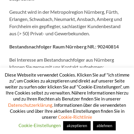
Gesucht wird in der Metropolregion Nürnberg, Fürth,
Erlangen, Schwabach, Neumarkt, Ansbach, Amberg und
Forchheim ein gepflegter, sachlastiger Kundenbestand
aus (> 50) Privat- und Gewerbekunden.
Bestandsnachfolger Raum Nürnberg NR.:
90240814
Bei Interesse am Bestandsnachfolger aus Nürnberg
können Sie gerne mit uns Kontakt aufnehmen:
KONTAKT
Diese Webseite verwendet Cookies. Klicken Sie auf "ich stimme
zu", um Cookies zu akzeptieren und direkt auf unserer Seite
weiter zu surfen oder klicken Sie auf "Cookie-Einstellungen", um
Ihre Cookies selbst zu verwalten. Nähere Informationen hierzu
Unverbindliche Anfrage
und zu Ihren Rechten als Benutzer finden Sie in unserer
Datenschutzerklärung
. Informationen über die verwendeten
Cookies und über Ihre aktuellen Einstellungen finden Sie in
Weitere Infos zum Ablauf erhalten Sie auch bei
unserer
Cookie-Richtlinie
Suchoweew Consulting GmbH & Co, KG.
Cookie-Einstellungen
www.suchoweew.de
akzeptieren
ablehnen