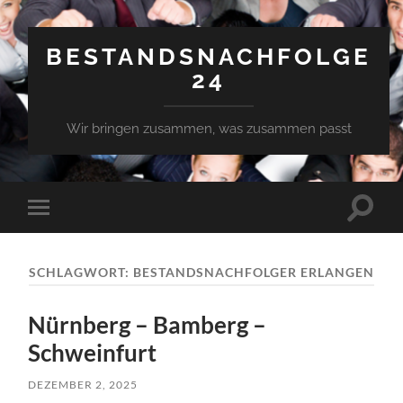
BESTANDSNACHFOLGE
24
Wir bringen zusammen, was zusammen passt
Suchfe
Mobile-
ein-/a
Menü
ein-/ausblenden
SCHLAGWORT:
BESTANDSNACHFOLGER ERLANGEN
Nürnberg – Bamberg –
Schweinfurt
DEZEMBER 2, 2025