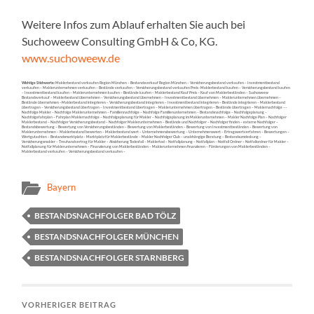
Weitere Infos zum Ablauf erhalten Sie auch bei
Suchoweew Consulting GmbH & Co, KG.
www.suchoweew.de
Wichtige Stichworte:
Maklerbestand verkaufen Region München – Bestandsverkauf Region München – Versicherungsbestand verkaufen – Investmentbestand
verkaufen – Maklerunternehmen verkaufen – Bestände verkaufen – Versicherungsbestand verkaufen Preis -Maklerbestand kaufen – Versicherungsbestand kaufen
– Investmentbestand kaufen – Maklerunternehmen kaufen – Bestände kaufen – Maklerbestand Kauf Preis – Kauf von Maklerbeständen – Suchoweew
Bestandsverkauf – Maklerbestand übernehmen – Versicherungsbestand übernehmen – Investmentbestand übernehmen – Maklerunternehmen übernehmen –
Bestände übernehmen –Maklerbestand integrieren – Versicherungsbestand integrieren – Investmentbestand integrieren – Bestände integrieren – Maklerbestand
übertragen – Versicherungsbestand übertragen – Investmentbestand übertragen – Maklerunternehmen übertragen – Bestände übertragen – Maklernachfolge ––
Nachfolge Makler – Nachfolge Maklerunternehmen – Familiennachfolge – Nachfolge Familienunternehmen – Bestandsnachfolge – Nachfolgeplanung –
Nachfolgefahrplan – Fahrplan Maklernachfolge – Nachfolgeplanung für Makler – Nachfolgeplanung im Maklerunternehmen – Makler Nachfolge Plan – Nachfolger
Maklerbestand – Nachfolger Versicherungsbestand – Nachfolger Maklerunternehmen – Bestände und Nachfolger – Nachfolger finden – externe Nachfolger –
Bestandsbewertung – Bewertung von Versicherungsbeständen – Bewertung von Maklerbeständen – Bewertung von Investmentbeständen – Bewertung von
Maklerunternehmen – Maklerbestand bewerten – Maklerbestand wert – Unternehmensbewertung – Unternehmenswert – Ertragswertverfahren – Bewertungen –
Wertgutachten – Bestandsmarktplatz – Marktplatz für Maklerbestände – Makler Nachfolger Club – unabhängige Beratung – Bestandsumdeckung –
Versicherungsmakler – Treuhandvertrag für Makler – Absicherung Todesfall – Maklertod – Notfallplanung – Notfallplan – Notfall Ordner – Notfallordner für Makler –
Notfallplanung für Maklerunternehmen – Finanzierung von Maklerbeständen – Maklerunternehmen finanzieren – Förderungen von Maklerbeständen –
Maklerbestand verkaufen – Versicherungsbestand verkaufen –
Bayern
BESTANDSNACHFOLGER BAD TÖLZ
BESTANDSNACHFOLGER MÜNCHEN
BESTANDSNACHFOLGER STARNBERG
VORHERIGER BEITRAG