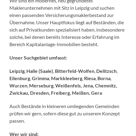
Wir sind ein modernes, neu gegründetes
Maklerunternehmen mit Sitz in Leipzig und suchen
einen passenden Versicherungsmaklerbestand zur
Übernahme. Unser Hauptfokus liegt auf Beständen, die
sich auf Privatkunden spezialisiert haben, insbesondere
solche, bei denen bereits Interesse oder Erfahrung im
Bereich Kapitalanlage-Immobilien besteht.
Unser Suchgebiet umfasst:
Leipzig
,
Halle (Saale)
,
Bitterfeld-Wolfen
,
Delitzsch
,
Eilenburg
,
Grimma
,
Markkleeberg
,
Riesa
,
Borna
,
Wurzen
,
Merseburg
,
Weißenfels, Jena, Chemnitz,
Zwickau, Dresden, Freiberg, Meißen, Gera
Auch Bestände in kleineren umliegenden Gemeinden
prüfen wir gern, sofern diese gut zu unserem Konzept
passen.
Wer wir sind: