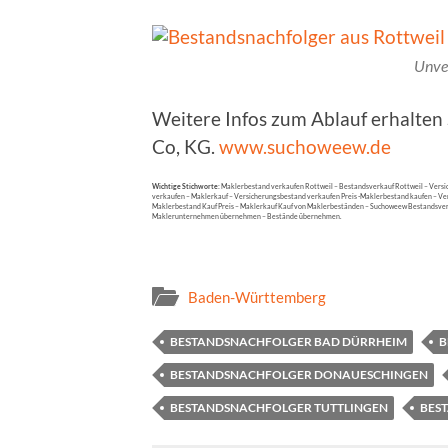
Unve
Weitere Infos zum Ablauf erhalte
Co, KG.
www.suchoweew.de
Wichtige Stichworte:
Maklerbestand verkaufen Rottweil – Bestandsverkauf Rottweil – Vers
verkaufen – Maklerkauf – Versicherungsbestand verkaufen Preis -Maklerbestand kaufen – V
Maklerbestand Kauf Preis – Maklerkauf Kauf von Maklerbeständen – Suchoweew Bestandsv
Maklerunternehmen übernehmen – Bestände übernehmen.
Baden-Württemberg
BESTANDSNACHFOLGER BAD DÜRRHEIM
B
BESTANDSNACHFOLGER DONAUESCHINGEN
BESTANDSNACHFOLGER TUTTLINGEN
BES