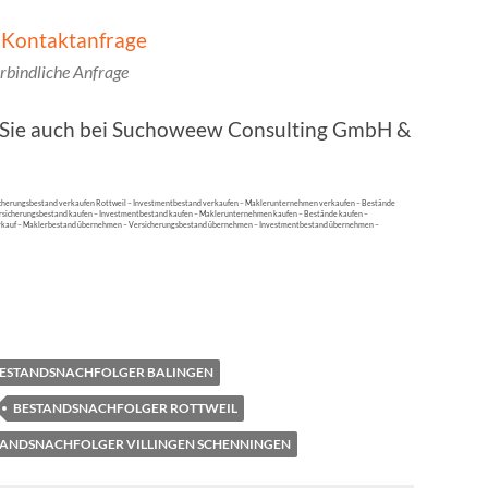
rbindliche Anfrage
n Sie auch bei Suchoweew Consulting GmbH &
icherungsbestand verkaufen Rottweil – Investmentbestand verkaufen – Maklerunternehmen verkaufen – Bestände
ersicherungsbestand kaufen – Investmentbestand kaufen – Maklerunternehmen kaufen – Bestände kaufen –
erkauf – Maklerbestand übernehmen – Versicherungsbestand übernehmen – Investmentbestand übernehmen –
ESTANDSNACHFOLGER BALINGEN
BESTANDSNACHFOLGER ROTTWEIL
TANDSNACHFOLGER VILLINGEN SCHENNINGEN