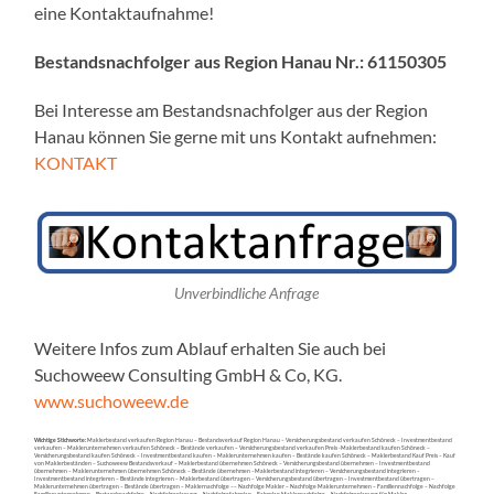
eine Kontaktaufnahme!
Bestandsnachfolger aus Region Hanau Nr.: 61150305
Bei Interesse am Bestandsnachfolger aus der Region
Hanau können Sie gerne mit uns Kontakt aufnehmen:
KONTAKT
Unverbindliche Anfrage
Weitere Infos zum Ablauf erhalten Sie auch bei
Suchoweew Consulting GmbH & Co, KG.
www.suchoweew.de
Wichtige Stichworte:
Maklerbestand verkaufen Region Hanau – Bestandsverkauf Region Hanau – Versicherungsbestand verkaufen Schöneck – Investmentbestand
verkaufen – Maklerunternehmen verkaufen Schöneck – Bestände verkaufen – Versicherungsbestand verkaufen Preis -Maklerbestand kaufen Schöneck –
Versicherungsbestand kaufen Schöneck – Investmentbestand kaufen – Maklerunternehmen kaufen – Bestände kaufen Schöneck – Maklerbestand Kauf Preis – Kauf
von Maklerbeständen – Suchoweew Bestandsverkauf – Maklerbestand übernehmen Schöneck – Versicherungsbestand übernehmen – Investmentbestand
übernehmen – Maklerunternehmen übernehmen Schöneck – Bestände übernehmen –Maklerbestand integrieren – Versicherungsbestand integrieren –
Investmentbestand integrieren – Bestände integrieren – Maklerbestand übertragen – Versicherungsbestand übertragen – Investmentbestand übertragen –
Maklerunternehmen übertragen – Bestände übertragen – Maklernachfolge –– Nachfolge Makler – Nachfolge Maklerunternehmen – Familiennachfolge – Nachfolge