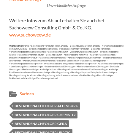
Unverbindliche Anfrage
Weitere Infos zum Ablauf erhalten Sie auch bei
Suchoweew Consulting GmbH & Co, KG.
www.suchoweew.de
Wichtige Stichworte:
Maklerbestand verkaufen Raum Zwickau – Bestandsverkauf Raum Zwickau – Versicherungsbestand
verkaufen Zwickau – Investmentbestand verkaufen – Maklerunternehmen verkaufen – Bestände verkaufen –
Versicherungsbestand verkaufen Preis -Maklerbestand kaufen – Versicherungsbestand kaufen – Investmentbestand
kaufen – Maklerunternehmen kaufen – Bestände kaufen – Maklerbestand Kauf Preis – Kauf von Maklerbeständen –
Suchoweew Bestandsverkauf – Maklerbestand übernehmen – Versicherungsbestand übernehmen – Investmentbestand
übernehmen – Maklerunternehmen übernehmen – Bestände übernehmen –Maklerbestand integrieren –
Versicherungsbestand integrieren – Investmentbestand integrieren – Bestände integrieren – Maklerbestand übertragen
– Versicherungsbestand übertragen – Investmentbestand übertragen – Maklerunternehmen übertragen – Bestände
übertragen – Maklernachfolge – Nachfolge Makler – NachfolgeMaklerunternehmen – Familiennachfolge – Nachfolge
Familienunternehmen – Bestandsnachfolge – Nachfolgeplanung – Nachfolgefahrplan – Fahrplan Maklernachfolge –
Nachfolgeplanung für Makler – Nachfolgeplanung im Maklerunternehmen – Makler Nachfolge Plan – Nachfolger
Maklerbestand – Nachfolger Versicherungsbestand
Sachsen
BESTANDSNACHFOLGER ALTENBURG
BESTANDSNACHFOLGER CHEMNITZ
BESTANDSNACHFOLGER GERA
BESTANDSNACHFOLGER LEIPZIG