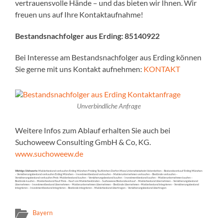
vertrauensvolle Hände – und das bieten wir Ihnen. Wir
freuen uns auf Ihre Kontaktaufnahme!
Bestandsnachfolger aus Erding:
85140922
Bei Interesse am Bestandsnachfolger aus Erding können
Sie gerne mit uns Kontakt aufnehmen:
KONTAKT
Unverbindliche Anfrage
Weitere Infos zum Ablauf erhalten Sie auch bei
Suchoweew Consulting GmbH & Co, KG.
www.suchoweew.de
Wichtige Stichworte:
Maklerbestand verkaufen Erding München Freising Taufkirchen Dorfen Moos Unterschleissheim Vaterstetten – Bestandsverkauf Erding München
– Versicherungsbestand verkaufen Erding München – Investmentbestand verkaufen – Maklerunternehmen verkaufen – Bestände verkaufen –
Versicherungsbestand verkaufen Preis -Maklerbestand kaufen – Versicherungsbestand kaufen – Investmentbestand kaufen – Maklerunternehmen kaufen –
Bestände kaufen – Maklerbestand Kauf Preis – Kauf von Maklerbeständen – Suchoweew Bestandsverkauf – Maklerbestand übernehmen – Versicherungsbestand
übernehmen – Investmentbestand übernehmen – Maklerunternehmen übernehmen – Bestände übernehmen –Maklerbestand integrieren – Versicherungsbestand
integrieren – Investmentbestand integrieren – Bestände integrieren – Maklerbestand übertragen – Versicherungsbestand übertragen
Bayern