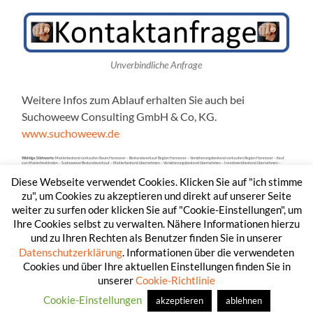
Unverbindliche Anfrage
Weitere Infos zum Ablauf erhalten Sie auch bei
Suchoweew Consulting GmbH & Co, KG.
www.suchoweew.de
Wichtige Stichworte:
Maklerbestand verkaufen Raum Hannover – Bestandsverkauf Region Hannover – Versicherungsbestand verkaufen Region Hannover – Kauf
von Maklerbeständen – Suchoweew Bestandsverkauf – Maklerbestand übernehmen – Versicherungsbestand übernehmen – Investmentbestand übernehmen –
Maklerunternehmen übernehmen – Bestände übernehmen –Maklerbestand integrieren – Versicherungsbestand integrieren – Investmentbestand integrieren –
Bestände integrieren – Maklerbestände verkaufen für folgende Regionen: Hannover, Hildesheim, Braunschweig, Ronnenberg, Langenhagen, Laatzen, Lehrte, Springe,
Garbsen, Wedemark, Burgwedel, Uetze, Isernhagen, Hemmingen, Wennigsen, Barsinghausen, Wunstorf, Pattensen, Bremen, Hamburg
Diese Webseite verwendet Cookies. Klicken Sie auf "ich stimme
zu", um Cookies zu akzeptieren und direkt auf unserer Seite
weiter zu surfen oder klicken Sie auf "Cookie-Einstellungen", um
Ihre Cookies selbst zu verwalten. Nähere Informationen hierzu
und zu Ihren Rechten als Benutzer finden Sie in unserer
Datenschutzerklärung
. Informationen über die verwendeten
Cookies und über Ihre aktuellen Einstellungen finden Sie in
unserer
Cookie-Richtlinie
© 2026
BESTANDSNACHFOLGE 24
—
HOCH ↑
Cookie-Einstellungen
akzeptieren
ablehnen