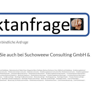
rbindliche Anfrage
n Sie auch bei Suchoweew Consulting GmbH &
nd Heidelberg – Bestandsverkauf Velbert Essen, Wuppertal, Bonn, Hattingen, Bochum, Mettmann, Haan, Wülfrath und Heidelberg – Versicherungsbestand
and verkaufen – Maklerunternehmen verkaufen – Bestände verkaufen – Versicherungsbestand verkaufen Preis -Maklerbestand kaufen – Versicherungsbestand
on Maklerbeständen – Suchoweew Bestandsverkauf – Maklerbestand übernehmen – Versicherungsbestand übernehmen – Investmentbestand übernehmen –
vestmentbestand integrieren – Bestände integrieren – Maklerbestand übertragen – Versicherungsbestand übertragen – Investmentbestand übertragen –
n – Familiennachfolge – Nachfolge Familienunternehmen – Bestandsnachfolge – Nachfolgeplanung – Nachfolgefahrplan – Fahrplan Maklernachfolge –
 – Nachfolger Versicherungsbestand – Nachfolger Maklerunternehmen – Bestände und Nachfolger – Nachfolger finden – externe Nachfolger –
entbeständen – Bewertung von Maklerunternehmen – Maklerbestand bewerten – Maklerbestand wert – Unternehmensbewertung – Unternehmenswert –