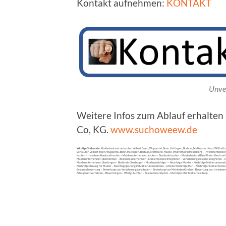
Kontakt aufnehmen:
KONTAKT
Unve
Weitere Infos zum Ablauf erhalte
Co, KG.
www.suchoweew.de
Wichtige Stichworte:
Maklerbestand verkaufen Velbert Essen, Wuppertal, Bonn, Hattingen, Bochum, Mettmann, Haan, Wülfrath u
verkaufen Velbert Essen, Wuppertal, Bonn, Hattingen, Bochum, Mettmann, Hagen, Wülfrath und Heidelberg – Investmentbest
kaufen – Investmentbestand kaufen – Maklerunternehmen kaufen – Bestände kaufen – Maklerbestand Kauf Preis – Kauf v
Maklerunternehmen übernehmen – Bestände übernehmen –Maklerbestand integrieren – Versicherungsbestand integrieren – In
Maklerunternehmen übertragen – Bestände übertragen – Maklernachfolge –– Nachfolge Makler – Nachfolge Maklerunternehme
Nachfolgeplanung für Makler – Nachfolgeplanung im Maklerunternehmen – Makler Nachfolge Plan – Nachfolger Maklerbestand
Bestandsbewertung – Bewertung von Versicherungsbeständen – Bewertung von Maklerbeständen – Bewertung von Investm
Ertragswertverfahren – Bewertungen – Wertgutachten – Bestandsmarktplatz – Marktplatz für Maklerbestände.