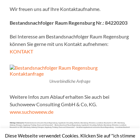
Wir freuen uns auf Ihre Kontaktaufnahme.
Bestandsnachfolger Raum Regensburg Nr.: 84220203
Bei Interesse am Bestandsnachfolger Raum Regensburg
können Sie gerne mit uns Kontakt aufnehmen:
KONTAKT
Unverbindliche Anfrage
Weitere Infos zum Ablauf erhalten Sie auch bei
Suchoweew Consulting GmbH & Co, KG.
www.suchoweew.de
Wichtige Stichworte:
Maklerbestand verkaufen Raum Regensburg, Ingolstadt, Straubing, Kelheim, Abensberg, München, Landshut, Neumarkt i.d. OPf., Nürnberg,
Amberg, Erlangen, Augsburg, Freising, Cham und Schwandorf – Bestandsverkauf Raum Regensburg, Ingolstadt, Straubing, Kelheim, Abensberg, München, Landshut,
Neumarkt i.d. OPf., Nürnberg, Amberg, Erlangen, Augsburg, Freising, Cham und Schwandorf – Versicherungsbestand verkaufen Raum Regensburg – Investmentbestand
verkaufen – Maklerunternehmen verkaufen – Bestände verkaufen – Versicherungsbestand verkaufen Preis -Maklerbestand kaufen – Versicherungsbestand kaufen
– Investmentbestand kaufen – Maklerunternehmen kaufen – Bestände kaufen – Maklerbestand Kauf Preis – Kauf von Maklerbeständen – Suchoweew
Diese Webseite verwendet Cookies. Klicken Sie auf "ich stimme
Bestandsverkauf.