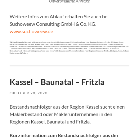
Unverbindliche Anfrage
Weitere Infos zum Ablauf erhalten Sie auch bei
Suchoweew Consulting GmbH & Co, KG.
www.suchoweew.de
Wichtige Stichworte:
Bestandsnachfolger aus Kassel sucht einen Maklerbestand oder Maklerunternehmen in den Regionen Eschwege, Fritzlar, Göttingen, Kassel,
Korbach, Melsungen und Warburg. Maklerbestand verkaufen Kassel – Bestandsverkauf Kassel – Versicherungsbestand verkaufen Kassel – Investmentbestand
verkaufen – Maklerunternehmen verkaufen – Bestände verkaufen – Versicherungsbestand verkaufen Preis -Maklerbestand kaufen – Versicherungsbestand kaufen
– Investmentbestand kaufen – Maklerunternehmen kaufen – Bestände kaufen – Maklerbestand Kauf Preis – Kauf von Maklerbeständen – Suchoweew
Bestandsverkauf – Bestandsnachfolger aus Kassel sucht einen Maklerbestand oder Maklerunternehmen in den Regionen Eschwege, Fritzlar, Göttingen, Kassel, Korbach,
Melsungen und Warburg.
Kassel – Baunatal – Fritzla
OKTOBER 28, 2020
Bestandsnachfolger aus der Region Kassel sucht einen
Maklerbestand oder Maklerunternehmen in den
Regionen Kassel, Baunatal und Fritzla.
Kurzinformation zum Bestandsnachfolger aus der