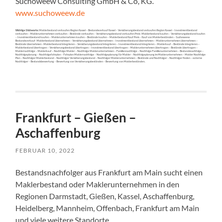
Suchoweew Consulting GmbH & Co, KG.
www.suchoweew.de
Wichtige Stichworte:
Maklerbestand verkaufen Region Kassel – Bestandsverkauf Kassel – Versicherungsbestand verkaufen Region Kassel – Investmentbestand
verkaufen – Maklerunternehmen verkaufen – Bestände verkaufen – Versicherungsbestand verkaufen Preis -Maklerbestand kaufen – Versicherungsbestand kaufen
– Investmentbestand kaufen – Maklerunternehmen kaufen – Bestände kaufen – Maklerbestand Kauf Preis – Kauf von Maklerbeständen – Suchoweew
Bestandsverkauf- Maklerbestand übernehmen – Versicherungsbestand übernehmen – Investmentbestand übernehmen – Maklerunternehmen übernehmen –
Bestände übernehmen –Maklerbestand integrieren – Versicherungsbestand integrieren – Investmentbestand integrieren – Maklerkauf – Bestände integrieren –
Maklerbestand übertragen – Versicherungsbestand übertragen – Investmentbestand übertragen – Maklerunternehmen übertragen – Bestände übertragen –
Maklernachfolge – Maklerkauf – Nachfolge Makler – Nachfolge Maklerunternehmen – Familiennachfolge – Nachfolge Familienunternehmen – Bestandsnachfolge –
Nachfolgeplanung – Nachfolgefahrplan – Fahrplan Maklernachfolge – Nachfolgeplanung für Makler – Nachfolgeplanung im Maklerunternehmen – Makler Nachfolge
Plan – Nachfolger Maklerbestand – Nachfolger Versicherungsbestand – Nachfolger Maklerunternehmen – Bestände und Nachfolger – Nachfolger finden – externe
Nachfolger – Bestandsbewertung – Bewertung von Versicherungsbeständen – Bewertung von Maklerbeständen.
Frankfurt – Gießen –
Aschaffenburg
FEBRUAR 10, 2022
Bestandsnachfolger aus Frankfurt am Main sucht einen
Maklerbestand oder Maklerunternehmen in den
Regionen Darmstadt, Gießen, Kassel, Aschaffenburg,
Heidelberg, Mannheim, Offenbach, Frankfurt am Main
und viele weitere Standorte.