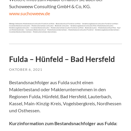
Suchoweew Consulting GmbH & Co, KG.
www.suchoweew.de
Wichtige Stichworte: Maklerbestand verkaufen Frankfurt am Main – Bestandsverkauf Farnkfurt am Main – Versicherungsbestand verkaufen Farnkfurt am Main –
Investmentbestand verkaufen – Maklerunternehmen verkaufen – Bestände verkaufen – Versicherungsbestand verkaufen Preis -Maklerbestand kaufen –
Versicherungsbestand kaufen – Investmentbestand kaufen – Maklerunternehmen kaufen Farnkfurt am Main – Bestände kaufen – Maklerbestand Kauf Preis – Kauf
von Maklerbeständen – Suchoweew Bestandsverkauf – Maklerbestand übernehmen – Maklerbestand verkaufen Frankfurt – Versicherungsbestand übernehmen –
Investmentbestand übernehmen – Maklerunternehmen übernehmen.
Fulda – Hünfeld – Bad Hersfeld
OKTOBER 6, 2021
Bestandsnachfolger aus Fulda sucht einen
Maklerbestand oder Maklerunternehmen in den
Regionen Fulda, Hünfeld, Bad Hersfeld, Lauterbach,
Kassel, Main-Kinzig-Kreis, Vogelsbergkreis, Nordhessen
und Osthessen.
Kurzinformation zum Bestandsnachfolger aus Fulda: