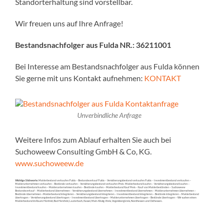
Standorterhaltung sind vorstellbar.
Wir freuen uns auf Ihre Anfrage!
Bestandsnachfolger aus Fulda NR.:
36211001
Bei Interesse am Bestandsnachfolger aus Fulda können
Sie gerne mit uns Kontakt aufnehmen:
KONTAKT
Unverbindliche Anfrage
Weitere Infos zum Ablauf erhalten Sie auch bei
Suchoweew Consulting GmbH & Co, KG.
www.suchoweew.de
Wichtige Stichworte:
Maklerbestand verkaufen Fulda – Bestandsverkauf Fulda – Versicherungsbestand verkaufen Fulda – Investmentbestand verkaufen –
Maklerunternehmen verkaufen – Bestände verkaufen – Versicherungsbestand verkaufen Preis -Maklerbestand kaufen – Versicherungsbestand kaufen –
Investmentbestand kaufen – Maklerunternehmen kaufen – Bestände kaufen – Maklerbestand Kauf Preis – Kauf von Maklerbeständen – Suchoweew
Bestandsverkauf – Maklerbestand übernehmen – Versicherungsbestand übernehmen – Investmentbestand übernehmen – Maklerunternehmen übernehmen –
Bestände übernehmen –Maklerbestand integrieren – Versicherungsbestand integrieren – Investmentbestand integrieren – Bestände integrieren – Maklerbestand
übertragen – Versicherungsbestand übertragen – Investmentbestand übertragen – Maklerunternehmen übertragen – Bestände übertragen – Wir suchen einen
Maklerbestand im Raum: Hünfeld, Bad Hersfeld, Lauterbach, Kassel, Main-Kinzig-Kreis, Vogelsbergkreis, Nordhessen und Osthessen.