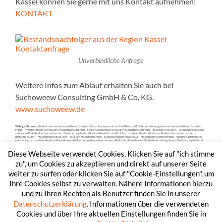
Kassel können Sie gerne mit uns Kontakt aufnehmen:
KONTAKT
Unverbindliche Anfrage
Weitere Infos zum Ablauf erhalten Sie auch bei
Suchoweew Consulting GmbH & Co, KG.
www.suchoweew.de
Wichtige Stichworte:
Maklerbestand verkaufen Kassel Baunatal Fritzla– Bestandsverkauf Kassel Baunatal Fritzla- Versicherungsbestand verkaufen Kassel Baunatal
Fritzla- Investmentbestand verkaufen Kassel Baunatal Fritzla– Maklerunternehmen verkaufen Kassel Baunatal Fritzla – Bestände verkaufen – Versicherungsbestand
verkaufen Preis -Maklerbestand kaufen – Versicherungsbestand kaufen Kassel Baunatal Fritzla – Investmentbestand kaufen – Maklerunternehmen kaufen –
Bestände kaufen – Maklerbestand Kauf Preis – Kauf von Maklerbeständen – Suchoweew Bestandsverkauf – Maklerbestand übernehmen – Versicherungsbestand
übernehmen – Investmentbestand übernehmen – Maklerunternehmen übernehmen – Bestände übernehmen –Maklerbestand integrieren – Versicherungsbestand
integrieren – Investmentbestand integrieren – Bestände integrieren – Maklerbestand übertragen – Versicherungsbestand übertragen – Investmentbestand
übertragen – Maklerunternehmen übertragen – Bestände übertragen – Maklernachfolge –– Nachfolge Makler – Nachfolge Maklerunternehmen – Familiennachfolge
Diese Webseite verwendet Cookies. Klicken Sie auf "ich stimme
– Bestandsnachfolger aus der Region Kassel.
zu", um Cookies zu akzeptieren und direkt auf unserer Seite
weiter zu surfen oder klicken Sie auf "Cookie-Einstellungen", um
Ihre Cookies selbst zu verwalten. Nähere Informationen hierzu
und zu Ihren Rechten als Benutzer finden Sie in unserer
Datenschutzerklärung
. Informationen über die verwendeten
Cookies und über Ihre aktuellen Einstellungen finden Sie in