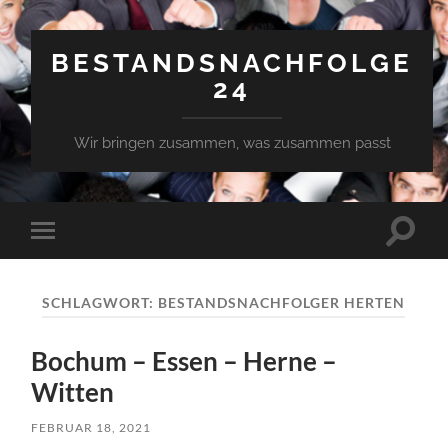
BESTANDSNACHFOLGE
24
Wir bringen zusammen, was zusammen passt
Suchfe
Mobile-
ein-/a
Menü
ein-/ausblenden
SCHLAGWORT:
BESTANDSNACHFOLGER HERTEN
Bochum – Essen – Herne –
Witten
FEBRUAR 18, 2021