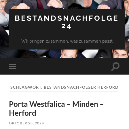
BESTANDSNACHFOLGE
24
Wir bringen zusammen, was zusammen passt
Suchfe
Mobile-
ein-/a
Menü
ein-/ausblenden
SCHLAGWORT:
BESTANDSNACHFOLGER HERFORD
Porta Westfalica – Minden –
Herford
OKTOBER 28, 2024