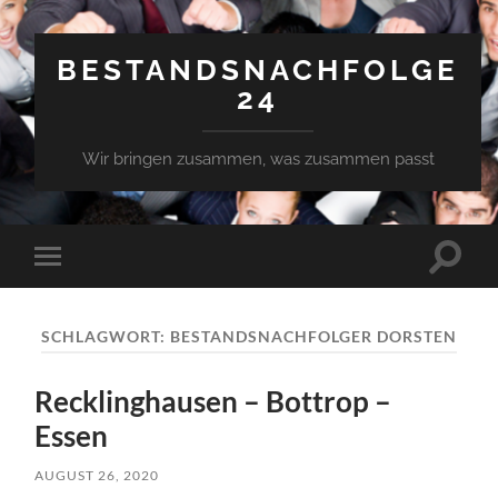
BESTANDSNACHFOLGE
24
Wir bringen zusammen, was zusammen passt
Suchfe
Mobile-
ein-/a
Menü
ein-/ausblenden
SCHLAGWORT:
BESTANDSNACHFOLGER DORSTEN
Recklinghausen – Bottrop –
Essen
AUGUST 26, 2020