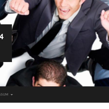
4
SSUM