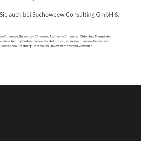
n Sie auch bei Suchoweew Consulting GmbH &
 am Chiemsee, Bernau am Chiemsee, Aschau im Chiemgau, Chieming, Traunstein,
f – Versicherungsbestand verkaufen Bad Endorf, Prien am Chiemsee, Bernau am
 Rosenheim, Trostberg, Rott am Inn.- Investmentbestand verkaufen –