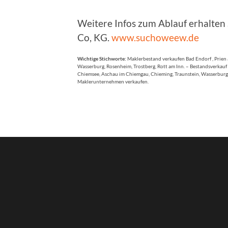
Weitere Infos zum Ablauf erhalte
Co, KG.
www.suchoweew.de
Wichtige Stichworte:
Maklerbestand verkaufen Bad Endorf , Prien
Wasserburg, Rosenheim, Trostberg, Rott am Inn. – Bestandsverkau
Chiemsee, Aschau im Chiemgau, Chieming, Traunstein, Wasserburg,
Maklerunternehmen verkaufen.