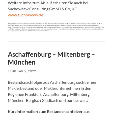
Weitere Infos zum Ablauf erhalten Sie auch bei
Suchoweew Consulting GmbH & Co, KG.
www.suchoweew.de
Wichtige Stichworte: Maklerbestand verkaufen Frankfurt am Main – Bestandsverkauf Farnkfurt am Main – Versicherungsbestand verkaufen Farnkfurt am Main –
Investmentbestand verkaufen – Maklerunternehmen verkaufen – Bestände verkaufen – Versicherungsbestand verkaufen Preis -Maklerbestand kaufen –
Versicherungsbestand kaufen – Investmentbestand kaufen – Maklerunternehmen kaufen Farnkfurt am Main – Bestände kaufen – Maklerbestand Kauf Preis – Kauf
von Maklerbeständen – Suchoweew Bestandsverkauf – Maklerbestand übernehmen – Maklerbestand verkaufen Frankfurt – Versicherungsbestand übernehmen –
Investmentbestand übernehmen – Maklerunternehmen übernehmen.
Aschaffenburg – Miltenberg –
München
FEBRUAR 5, 2022
Bestandsnachfolger aus Aschaffenburg sucht einen
Maklerbestand oder Maklerunternehmen in den
Regionen Frankfurt, Aschaffenburg, Miltenberg,
München, Bergisch Gladbach und bundesweit.
Kurzinformation zum Bestandsnachfolger aus