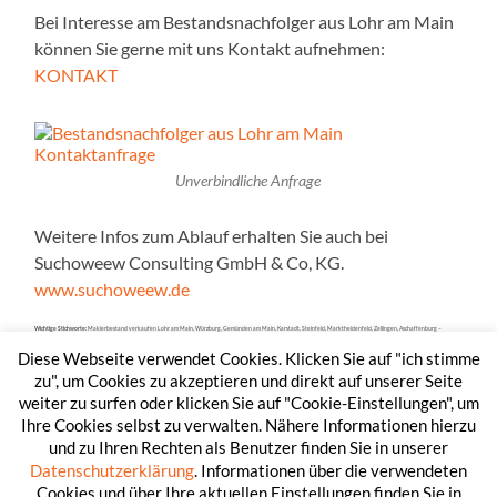
Bei Interesse am Bestandsnachfolger aus Lohr am Main
können Sie gerne mit uns Kontakt aufnehmen:
KONTAKT
Unverbindliche Anfrage
Weitere Infos zum Ablauf erhalten Sie auch bei
Suchoweew Consulting GmbH & Co, KG.
www.suchoweew.de
Wichtige Stichworte:
Maklerbestand verkaufen Lohr am Main, Würzburg, Gemünden am Main, Karstadt, Steinfeld, Marktheidenfeld, Zellingen, Aschaffenburg –
Bestandsverkauf Würzburg, Lohr am Main, Gemünden am Main, Karstadt, Steinfeld, Marktheidenfeld, Zellingen, Aschaffenburg – Versicherungsbestand verkaufen
Würzburg, Lohr am Main, Gemünden am Main, Karstadt, Steinfeld, Marktheidenfeld, Zellingen, Aschaffenburg – Investmentbestand verkaufen – Maklerunternehmen
Diese Webseite verwendet Cookies. Klicken Sie auf "ich stimme
verkaufen Lohr am Main – Bestände verkaufen – Suchoweew Bestandsverkauf – Maklerbestand übernehmen Lohr am Main.
zu", um Cookies zu akzeptieren und direkt auf unserer Seite
weiter zu surfen oder klicken Sie auf "Cookie-Einstellungen", um
Ihre Cookies selbst zu verwalten. Nähere Informationen hierzu
und zu Ihren Rechten als Benutzer finden Sie in unserer
Datenschutzerklärung
. Informationen über die verwendeten
Cookies und über Ihre aktuellen Einstellungen finden Sie in