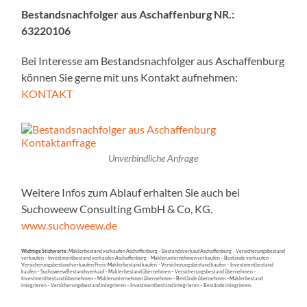
Bestandsnachfolger aus Aschaffenburg NR.:
63220106
Bei Interesse am Bestandsnachfolger aus Aschaffenburg
können Sie gerne mit uns Kontakt aufnehmen:
KONTAKT
Unverbindliche Anfrage
Weitere Infos zum Ablauf erhalten Sie auch bei
Suchoweew Consulting GmbH & Co, KG.
www.suchoweew.de
Wichtige Stichworte:
Maklerbestand verkaufen Aschaffenburg – Bestandsverkauf Aschaffenburg – Versicherungsbestand
verkaufen – Investmentbestand verkaufen Aschaffenburg – Maklerunternehmen verkaufen – Bestände verkaufen –
Versicherungsbestand verkaufen Preis -Maklerbestand kaufen – Versicherungsbestand kaufen – Investmentbestand
kaufen – Suchoweew Bestandsverkauf – Maklerbestand übernehmen – Versicherungsbestand übernehmen –
Investmentbestand übernehmen – Maklerunternehmen übernehmen – Bestände übernehmen –Maklerbestand
integrieren – Versicherungsbestand integrieren – Investmentbestand integrieren – Bestände integrieren.